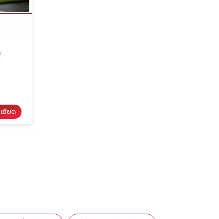
ง
ะเอียด